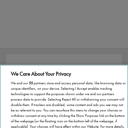
We Care About Your Privacy
Sobre a Stannah
We and our
55
partners store and access personal data, like browsing data or
A Stannah nasceu pelas mãos de Joseph
unique identifiers, on your device. Selecting I Accept enables tracking
technologies to support the purposes shown under we and our partners
Stannah, há quase 150 anos.
process data to provide. Selecting Reject All or withdrawing your consent will
disable them. If trackers are disabled, some content and ads you see may not
Ao longo destes anos, o nosso esforço e
be as relevant to you. You can resurface this menu to change your choices or
withdraw consent at any time by clicking the Show Purposes link on the bottom
dedicação no desenvolvimento das melhores
of the webpage [or the floating icon on the bottom-left of the webpage, if
soluções de mercado na área da mobilidade
applicable] .Your choices will have effect within our Website. For more details,