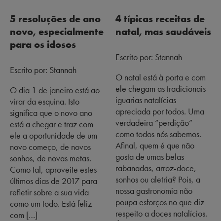
5 resoluções de ano
4 típicas receitas de
novo, especialmente
natal, mas saudáveis
para os idosos
Escrito por: Stannah
Escrito por: Stannah
O natal está à porta e com
ele chegam as tradicionais
O dia 1 de janeiro está ao
iguarias natalícias
virar da esquina. Isto
apreciada por todos. Uma
significa que o novo ano
verdadeira “perdição”
está a chegar e traz com
como todos nós sabemos.
ele a oportunidade de um
Afinal, quem é que não
novo começo, de novos
gosta de umas belas
sonhos, de novas metas.
rabanadas, arroz-doce,
Como tal, aproveite estes
sonhos ou aletria? Pois, a
últimos dias de 2017 para
nossa gastronomia não
refletir sobre a sua vida
poupa esforços no que diz
como um todo. Está feliz
respeito a doces natalícios.
com […]