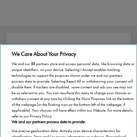
We Care About Your Privacy
Sobre a Stannah
We and our
55
partners store and access personal data, like browsing data or
A Stannah nasceu pelas mãos de Joseph
unique identifiers, on your device. Selecting I Accept enables tracking
technologies to support the purposes shown under we and our partners
Stannah, há quase 150 anos.
process data to provide. Selecting Reject All or withdrawing your consent will
disable them. If trackers are disabled, some content and ads you see may not
Ao longo destes anos, o nosso esforço e
be as relevant to you. You can resurface this menu to change your choices or
withdraw consent at any time by clicking the Show Purposes link on the bottom
dedicação no desenvolvimento das melhores
of the webpage [or the floating icon on the bottom-left of the webpage, if
soluções de mercado na área da mobilidade
applicable] .Your choices will have effect within our Website. For more details,
estão refletidos na diversidade de
refer to our Privacy Policy.
We and our partners process data to provide:
equipamentos que disponibilizamos para
Use precise geolocation data. Actively scan device characteristics for
melhorar o seu dia-a-dia.
identification. Store and/or access information on a device. Personalised