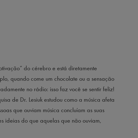
ivação” do cérebro e está diretamente
mplo, quando come um chocolate ou a sensação
damente no rádio: isso faz você se sentir feliz!
uisa de Dr. Lesiuk estudou como a música afeta
ssoas que ouviam música concluíam as suas
es ideias do que aquelas que não ouviam,