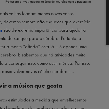
Professora e investigadora na área de neurobiologia e psiquiatria
mais velhos formam menos novos vasos
sso, devemos sempre não esquecer que exercício
is
são de extrema importância para ajudar a
ento de sangue para o cérebro. Portanto, a
nter a mente “afiada” está lá – é apenas uma
 cérebro. E sabemos que há atividades muito
 a conseguir isso, como ouvir música. Por isso,
a desenvolver novas células cerebrais…
vir a música que gosta
bros estimulados à medida que envelhecemos,
tro hemisférios do cérebro, o que leva a uma