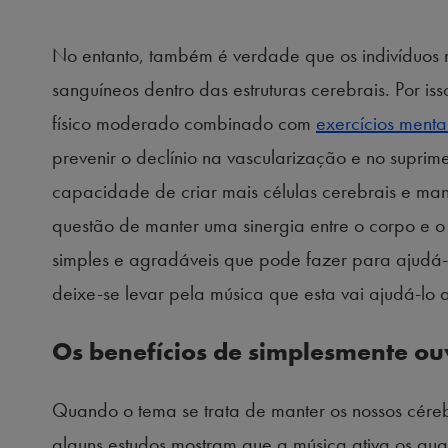
No entanto, também é verdade que os indivíduos 
sanguíneos dentro das estruturas cerebrais. Por i
físico moderado combinado com
exercícios menta
prevenir o declínio na vascularização e no suprim
capacidade de criar mais células cerebrais e ma
questão de manter uma sinergia entre o corpo e o
simples e agradáveis que pode fazer para ajudá-lo
deixe-se levar pela música que esta vai ajudá-lo 
Os benefícios de simplesmente ou
Quando o tema se trata de manter os nossos cére
alguns estudos mostram que a música ativa os qua