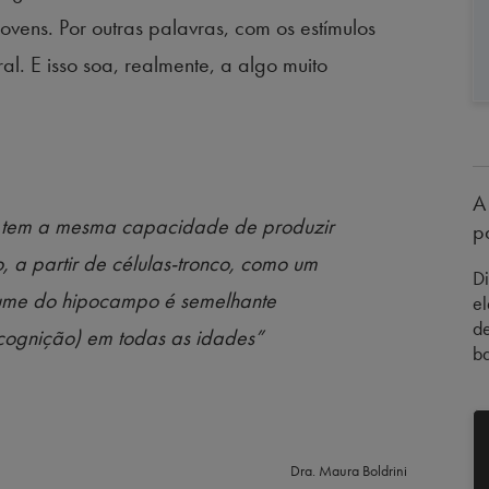
ens. Por outras palavras, com os estímulos
al. E isso soa, realmente, a algo muito
A
 tem a mesma capacidade de produzir
p
 a partir de células-tronco, como um
D
ume do hipocampo é semelhante
el
de
cognição) em todas as idades”
ba
Dra. Maura Boldrini