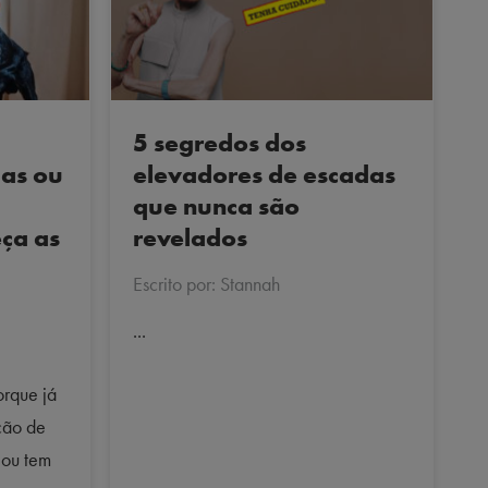
5 segredos dos
elevadores de escadas
das ou
que nunca são
revelados
ça as
Escrito por: Stannah
...
orque já
ção de
 ou tem