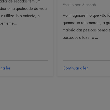
ador de escadas tem um
Escrito por: Stannah
diário na qualidade de vida
Ao imaginarem o que vão f
o utiliza. No entanto, e
quando se reformarem, a g
denteme...
maioria das pessoas pensa 
passados a fazer o ...
r a ler
Continuar a ler