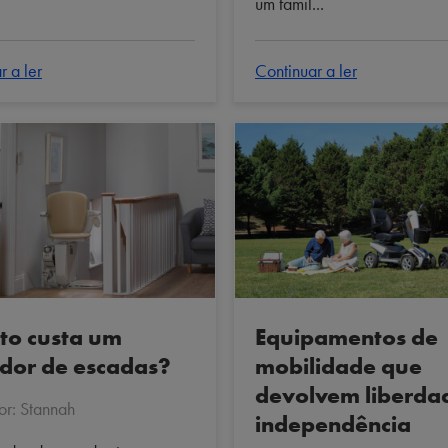
um famil...
r a ler
Continuar a ler
to custa um
Equipamentos de
dor de escadas?
mobilidade que
devolvem liberda
por: Stannah
independência