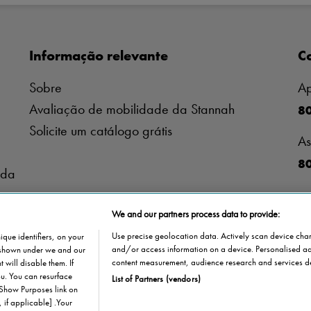
Informação relevante
C
Sobre
Ap
Avaliação de mobilidade da Stannah
8
Solicite um catálogo grátis
As
80
ida
We and our partners process data to provide:
Use precise geolocation data. Actively scan device charac
que identifiers, on your
and/or access information on a device. Personalised ad
s shown under we and our
content measurement, audience research and services d
 will disable them. If
u. You can resurface
List of Partners (vendors)
 Show Purposes link on
 if applicable] .Your