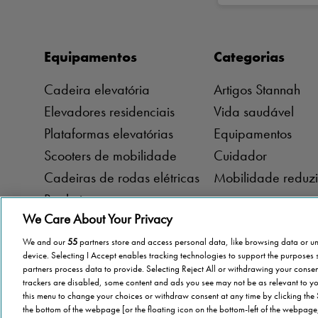
Equipamentos
Categorias
Cadeira elevatória
Artigos Stannah
Elevadores residenciais
Vida saudável
Plataformas elevatórias
Equipamentos
Scooters de mobilidade
Cuidador
Cadeiras de rodas elétricas
Mobilidade reduz
Banheiras com porta
We Care About Your Privacy
We and our
55
partners store and access personal data, like browsing data or uni
device. Selecting I Accept enables tracking technologies to support the purpose
Política de Privacidade
Política de Cookies
partners process data to provide. Selecting Reject All or withdrawing your consent
trackers are disabled, some content and ads you see may not be as relevant to yo
this menu to change your choices or withdraw consent at any time by clicking the
the bottom of the webpage [or the floating icon on the bottom-left of the webpage,