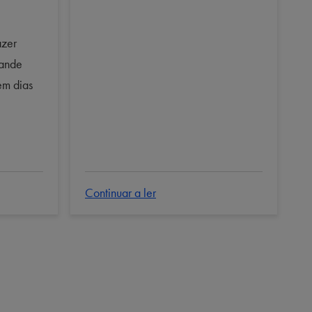
azer
rande
em dias
Continuar a ler