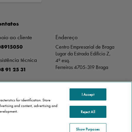
ontatos
oio ao cliente
Endereço
08915050
Centro Empresarial de Braga
Lugar da Estrada Edifício Z,
sistência técnica
4º esq.
Ferreiros 4705-319 Braga
8 91 25 31
I Accept
teristics for identification. Store
vertising and content, advertising and
evelopment.
Reject All
Show Purposes