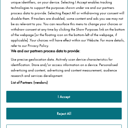
A Stannah nasceu pelas mãos de Joseph
unique identifiers, on your device. Selecting I Accept enables tracking
technologies to support the purposes shown under we and our partners
Stannah, há quase 150 anos.
process data to provide. Selecting Reject All or withdrawing your consent will
disable them. If trackers are disabled, some content and ads you see may not
Ao longo destes anos, o nosso esforço e
be as relevant to you. You can resurface this menu to change your choices or
withdraw consent at any time by clicking the Show Purposes link on the bottom
dedicação no desenvolvimento das melhores
of the webpage [or the floating icon on the bottom-left of the webpage, if
soluções de mercado na área da mobilidade
applicable] .Your choices will have effect within our Website. For more details,
estão refletidos na diversidade de
refer to our Privacy Policy.
We and our partners process data to provide:
equipamentos que disponibilizamos para
Use precise geolocation data. Actively scan device characteristics for
melhorar o seu dia-a-dia.
identification. Store and/or access information on a device. Personalised
advertising and content, advertising and content measurement, audience
research and services development.
List of Partners (vendors)
Equipamentos
Cadeira elevatória
I Accept
Categorias
Elevadores residenciais
Artigos Stannah
Informação relevante
Plataformas elevatórias
Reject All
Vida saudável
Scooters de mobilidade
Sobre
Equipamentos