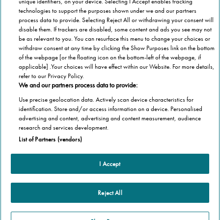
A Stannah nasceu pelas mãos de Joseph
unique identifiers, on your device. Selecting I Accept enables tracking
technologies to support the purposes shown under we and our partners
Stannah, há quase 150 anos.
process data to provide. Selecting Reject All or withdrawing your consent will
disable them. If trackers are disabled, some content and ads you see may not
Ao longo destes anos, o nosso esforço e
be as relevant to you. You can resurface this menu to change your choices or
withdraw consent at any time by clicking the Show Purposes link on the bottom
dedicação no desenvolvimento das melhores
of the webpage [or the floating icon on the bottom-left of the webpage, if
soluções de mercado na área da mobilidade
applicable] .Your choices will have effect within our Website. For more details,
estão refletidos na diversidade de
refer to our Privacy Policy.
We and our partners process data to provide:
equipamentos que disponibilizamos para
Use precise geolocation data. Actively scan device characteristics for
melhorar o seu dia-a-dia.
identification. Store and/or access information on a device. Personalised
advertising and content, advertising and content measurement, audience
research and services development.
List of Partners (vendors)
Equipamentos
Cadeira elevatória
I Accept
Categorias
Elevadores residenciais
Artigos Stannah
Informação relevante
Plataformas elevatórias
Reject All
Vida saudável
Scooters de mobilidade
Sobre
Equipamentos
Cadeiras de rodas elétricas