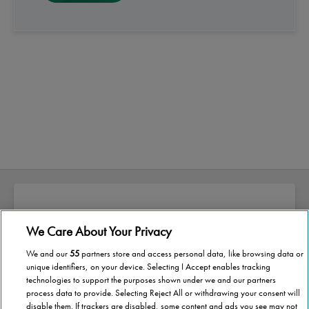
We Care About Your Privacy
Sobre a Stannah
We and our
55
partners store and access personal data, like browsing data or
A Stannah nasceu pelas mãos de Joseph
unique identifiers, on your device. Selecting I Accept enables tracking
technologies to support the purposes shown under we and our partners
Stannah, há quase 150 anos.
process data to provide. Selecting Reject All or withdrawing your consent will
disable them. If trackers are disabled, some content and ads you see may not