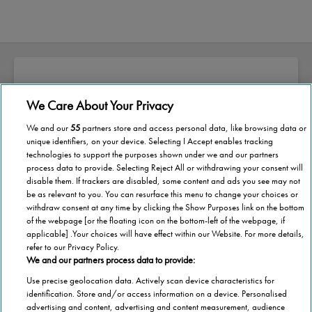
We Care About Your Privacy
Sobre a Stannah
We and our
55
partners store and access personal data, like browsing data or
A Stannah nasceu pelas mãos de Joseph
unique identifiers, on your device. Selecting I Accept enables tracking
technologies to support the purposes shown under we and our partners
Stannah, há quase 150 anos.
process data to provide. Selecting Reject All or withdrawing your consent will
disable them. If trackers are disabled, some content and ads you see may not
Ao longo destes anos, o nosso esforço e
be as relevant to you. You can resurface this menu to change your choices or
withdraw consent at any time by clicking the Show Purposes link on the bottom
dedicação no desenvolvimento das melhores
of the webpage [or the floating icon on the bottom-left of the webpage, if
soluções de mercado na área da mobilidade
applicable] .Your choices will have effect within our Website. For more details,
estão refletidos na diversidade de
refer to our Privacy Policy.
We and our partners process data to provide:
equipamentos que disponibilizamos para
Use precise geolocation data. Actively scan device characteristics for
melhorar o seu dia-a-dia.
identification. Store and/or access information on a device. Personalised
advertising and content, advertising and content measurement, audience